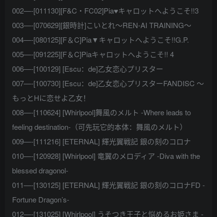
002—-[011130][F&C・FC02]Pia♥キャロットへようこそ!!3
003—-[070629][銀時計]こいとれ～REN-AI TRAINING～
004—-[080125][F＆C]Pia▼キャロットへようこそ!!G.P.
005—-[091225][F＆C]Piaキャロットへようこそ!! 4
006—-[100129] [Escu：de]乙女恋心プリスター
007—-[100730] [Escu：de]乙女恋心プリスターFANDISC ～
もっとHに恋せよ乙女！
008—-[110624] [Whirlpool]舞風のメルト -Where leads to
feeling destination-（可先玩它的本体：舞風のメルト）
009—-[111216] [ETERNAL] 輝光翼戦記 銀の刻のコロナ
010—-[120928] [Whirlpool] 竜翼のメロディア -Diva with the
blessed dragonol-
011—-[130125] [ETERNAL] 輝光翼戦記 銀の刻のコロナFD -
Fortune Dragon’s-
012—-[131025] [Whirlpool] うそつき王子と悩めるお姫さま -