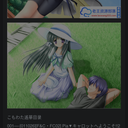
こもわた遙華目录
001—-[011026][F&C・FC02] Pia▼キャロットへようこそ!!2