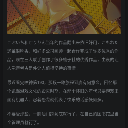
こぶいち和むりりん当年的作品翻出来依旧好用，こもわた
遙華很吃香，和好多公司画师一起合作完成了许多优秀的作
品，现在三人联手创作了很多柚子社的优秀作品，由衷的让
人觉得考古是件让人值得坚持的事情。
最近看完喷神第190，那段一路旅程到底有何意义，回忆那
个饥渴游戏文化的毁灭时期，在那个怀旧的年代只要游戏里
面有机器人、忍着恐龙就代表了快乐的话感慨颇多。
不要管那些，一脚油门踩到底就行了，在自己的图书馆里当
个管理员就行了。