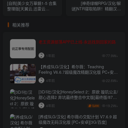
[自购]美少女万華鏡1-5 合集
[神奇绿帽RPG/汉化/解
整理版[天翼云,迅雷云
谜]NTR寝取陷阱！精翻汉化
盘,OD,1Fichier]][100G]
版[PC+安卓][1G]
相关推荐
老王资源部落APP已上线-永远找到回家的路
1年前
77.9W+
【养成SLG/汉化】希尔薇：Teaching
Feeling V6.6.7超级魔改精翻汉化版 PC+安卓
【4.3G】
4年前
22.6W+
[3D/I社/汉化]HoneySelect 2：原欲 璇玑公主/
甜心选择2 弃坑最终整合中文版[最终版/87G/
秒传]
19.2W+
4年前
200
[养成SLG/汉化] 希尔薇の交配计划 V7.6.9 超
级魔改无码汉化版 [PC+安卓][3G/百度]