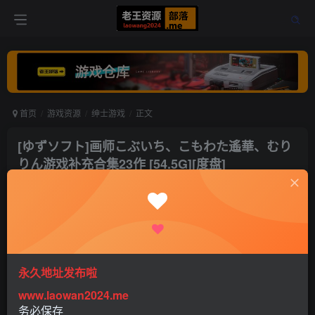
首页
游戏资源
绅士游戏
正文
[ゆずソフト]画师こぶいち、こもわた遙華、むり
りん游戏补充合集23作 [54.5G][度盘]
老王
关注
打赏
5年前更新
0
2269
4
永久地址发布啦
作为一名考古者，在下将こぶいち、こもわた遙華、むりり
www.laowan2024.me
ん三人在柚子社以外的未汉化相关做作品进行了打包整理
务必保存