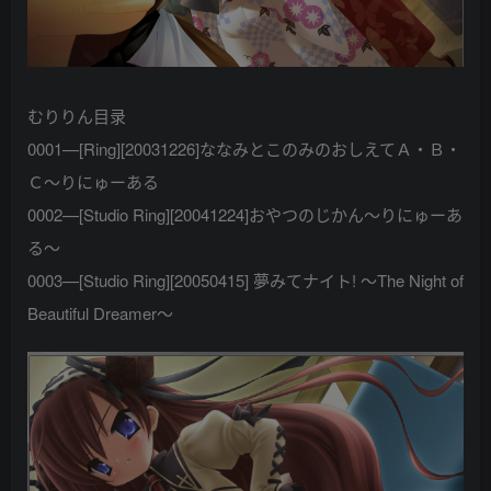
むりりん目录
0001—[Ring][20031226]ななみとこのみのおしえてＡ・Ｂ・
Ｃ～りにゅーある
0002—[Studio Ring][20041224]おやつのじかん～りにゅーあ
る～
0003—[Studio Ring][20050415] 夢みてナイト! ～The Night of
Beautiful Dreamer～