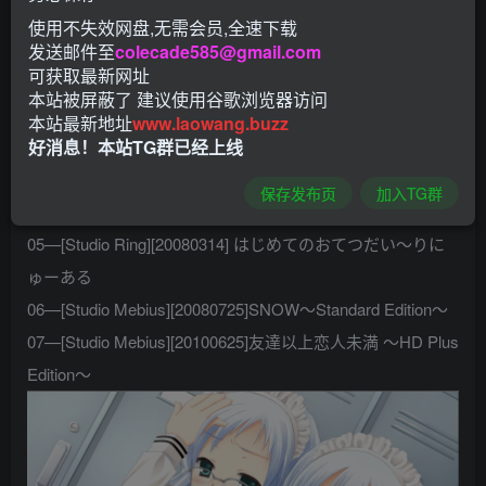
こぶいち目录
使用不失效网盘,无需会员,全速下载
01—[Studio Mebius][20040924]SNOW FULL VOICE
发送邮件至
colecade585@gmail.com
可获取最新网址
VERSION
本站被屏蔽了 建议使用谷歌浏览器访问
02—[Studio Mebius][20050729]THE GOD OF DEATH
本站最新地址
www.laowang.buzz
好消息！本站TG群已经上线
03—[TEAM-EXODUS][20060101] しょうよん！～コドモ★
ちゃれんじ
保存发布页
加入TG群
04—[Studio Mebius][20060929]SNOW～Plus Edition～
05—[Studio Ring][20080314] はじめてのおてつだい～りに
ゅーある
06—[Studio Mebius][20080725]SNOW～Standard Edition～
07—[Studio Mebius][20100625]友達以上恋人未満 ～HD Plus
Edition～