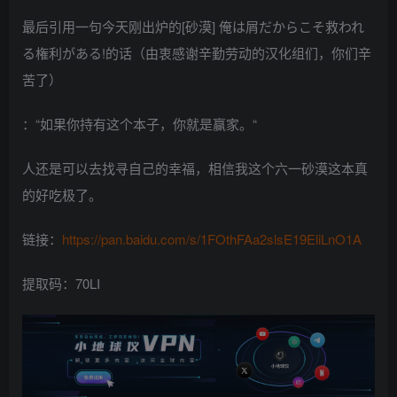
最后引用一句今天刚出炉的[砂漠] 俺は屑だからこそ救われ
る権利がある!的话（由衷感谢辛勤劳动的汉化组们，你们辛
苦了）
：“如果你持有这个本子，你就是赢家。“
人还是可以去找寻自己的幸福，相信我这个六一砂漠这本真
的好吃极了。
链接：
https://pan.baidu.com/s/1FOthFAa2slsE19EliLnO1A
提取码：70LI