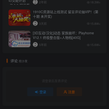
2年前
18.3W+
1910C资源站上线测试 留言评论抽VIP！(第
十期 未开奖)
3天前
15.8W+
[3D互动/汉化]动态 家族崩坏：Playhome
V12.1 终极整合版+人物档[40G]
5年前
15.6W+
评论
抢沙发
请登录后发表评论
登录
注册