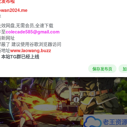
址发布啦
owan2024.me
存
效网盘,无需会员,全速下载
件至
colecade585@gmail.com
最新网址
屏蔽了 建议使用谷歌浏览器访问
新地址
www.laowang.buzz
！本站TG群已经上线
保存发布页
加