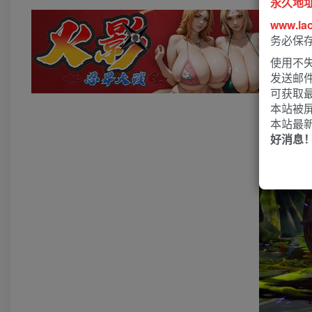
永久地
www.la
务必保
使用不失
发送邮
可获取
本站被
本站最
好消息