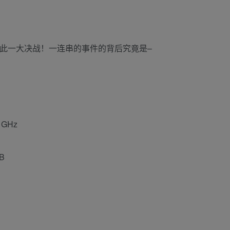
在此一大决战！一连串的事件的背后究竟是–
0 GHz
GB