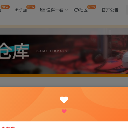
NEW
NEW
NEW
画
动画
值得一看
社区
官方公告
斗争 免安装中文版