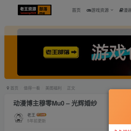
首页
游戏资源
漫
首页
值得一看
美图福利
正文
动漫博主穆零Mu0 – 光辉婚纱
老王
5年前更新