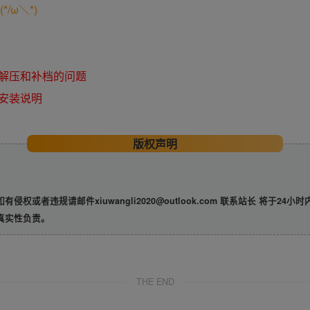
/ω＼*)
解压和补档的问题
安装说明
版权声明
违规请邮件xiuwangli2020@outlook.com 联系站长 将于24小
真实性负责。
THE END