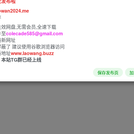
址发布啦
owan2024.me
存
效网盘,无需会员,全速下载
件至
colecade585@gmail.com
最新网址
屏蔽了 建议使用谷歌浏览器访问
新地址
www.laowang.buzz
！本站TG群已经上线
保存发布页
加
08-30；