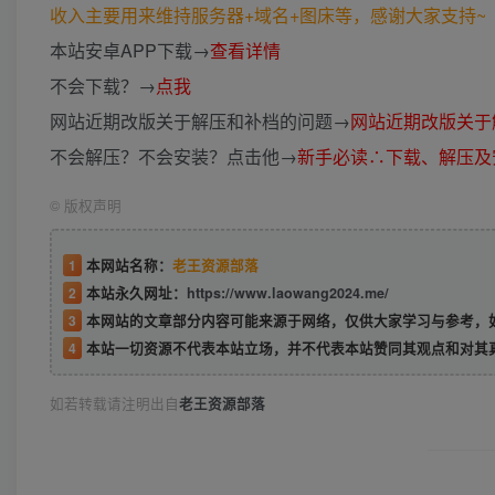
收入主要用来维持服务器+域名+图床等，感谢大家支持~ (*
本站安卓APP下载→
查看详情
不会下载？→
点我
网站近期改版关于解压和补档的问题→
网站近期改版关于
不会解压？不会安装？点击他→
新手必读∴下载、解压及
©
版权声明
1
本网站名称：
老王资源部落
2
本站永久网址：
https://www.laowang2024.me/
3
本网站的文章部分内容可能来源于网络，仅供大家学习与参考，如有侵权或者
4
本站一切资源不代表本站立场，并不代表本站赞同其观点和对其
如若转载请注明出自
老王资源部落