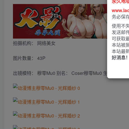
永久地
www.la
务必保
使用不失
发送邮
可获取
拍摄机构： 网络美女
本站被
本站最
好消息
图片数量： 43P
出镜模特： 穆零Mu0 别名： Coser穆零Mu0 生日：1997-