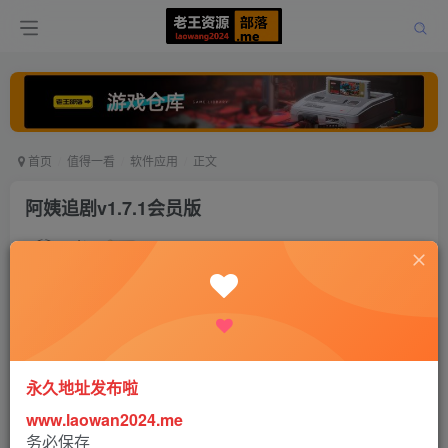
首页
值得一看
软件应用
正文
阿姨追剧v1.7.1会员版
老王
关注
打赏
5年前更新
0
558
0
永久地址发布啦
www.laowan2024.me
务必保存