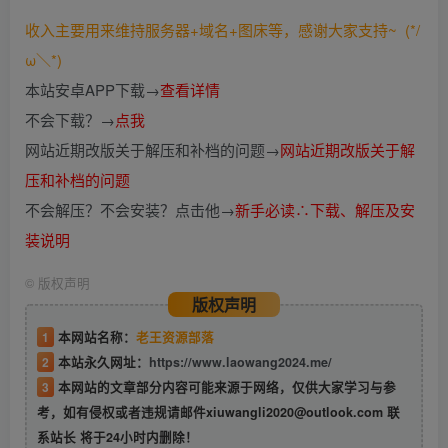
收入主要用来维持服务器+域名+图床等，感谢大家支持~ (*/
ω＼*)
本站安卓APP下载→
查看详情
不会下载？→
点我
网站近期改版关于解压和补档的问题→
网站近期改版关于解
压和补档的问题
不会解压？不会安装？点击他→
新手必读∴下载、解压及安
装说明
©
版权声明
版权声明
1
本网站名称：
老王资源部落
2
本站永久网址：
https://www.laowang2024.me/
3
本网站的文章部分内容可能来源于网络，仅供大家学习与参
考，如有侵权或者违规请邮件xiuwangli2020@outlook.com 联
系站长 将于24小时内删除！