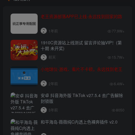
老王资源部落APP已上线-永远找到回家的路
1年前
77.9W+
1910C资源站上线测试 留言评论抽VIP！(第
十期 未开奖)
前天
15.7W+
小地球仪-游戏、看片不卡顿，永远找到老王
2年前
6.4W+
安卓 抖音海外版 TikTok v27.5.4 去广告解除
封锁版
3年前
8050
和平海岛·薇薇纯C内透上色裸奔插件 v2.0