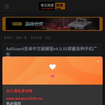
首页
值得一看
软件应用
正文
AdGuard安卓中文破解版v4.0.55屏蔽各种手机广
告
老王
关注
打赏
5年前更新
0
716
0
永久地址发布啦
www.laowan2024.me
务必保存