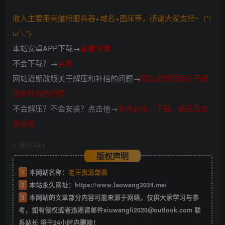
收入主要用来维持服务器+域名+图床等，感谢大家支持~ (*/
ω＼*)
本站安卓APP下载→
查看详情
不会下载？→
点我
网站近期改版关于解压和补档的问题→
网站近期改版关于解
压和补档的问题
不会解压？不会安装？点击他→
新手必读∴下载、解压及安
装说明
©
版权声明
版权声明
1
本网站名称：
老王资源部落
2
本站永久网址：
https://www.laowang2024.me/
3
本网站的文章部分内容可能来源于网络，仅供大家学习与参
考，如有侵权或者违规请邮件xiuwangli2020@outlook.com 联
系站长 将于24小时内删除！