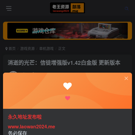
首页
游戏资源
单机游戏
正文
消逝的光芒：信徒增强版v1.42白金版 更新版本
老王
关注
打赏
5年前更新
1
987
0
永久地址发布啦
www.laowan2024.me
务必保存