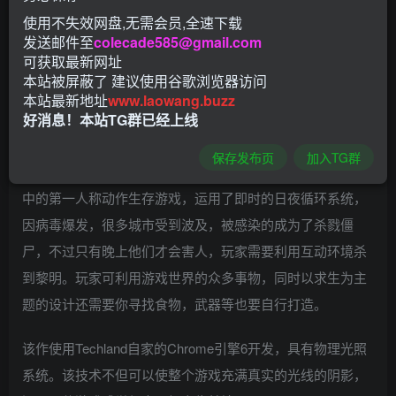
使用不失效网盘,无需会员,全速下载
发送邮件至
colecade585@gmail.com
可获取最新网址
本站被屏蔽了 建议使用谷歌浏览器访问
本站最新地址
www.laowang.buzz
好消息！本站TG群已经上线
保存发布页
加入TG群
消逝的光芒破解版
是一款设定在一个开放且极度危险的世界
中的第一人称动作生存游戏，运用了即时的日夜循环系统，
因病毒爆发，很多城市受到波及，被感染的成为了杀戮僵
尸，不过只有晚上他们才会害人，玩家需要利用互动环境杀
到黎明。玩家可利用游戏世界的众多事物，同时以求生为主
题的设计还需要你寻找食物，武器等也要自行打造。
该作使用Techland自家的Chrome引擎6开发，具有物理光照
系统。该技术不但可以使整个游戏充满真实的光线的阴影，