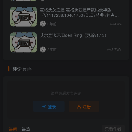
霍格沃茨之遗-霍格沃兹遗产数码豪华版
（V1117238.10461750+DLC+特典+独占内
容）
3年前
4W+
艾尔登法环/Elden Ring（更新v1.13）
2年前
3.7W+
评论
共1条
请登录后发表评论
登录
注册
只看作者
最新
最热