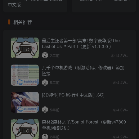
中文版
相关推荐
最后生还者第一部/美末1数字豪华版/The
Last of Us™ Part I（更新 v1.1.3.0 ）
2年前
14.3W+
几千个单机游戏（附激活码、修改器）添加
链接
5年前
4.4W+
[3D神作]PC 尾·行4 中文版[1.6G]
5年前
4.3W+
森林2森林之子/Son of Forest（更新v47869
单机网络联机）
2年前
4.2W+