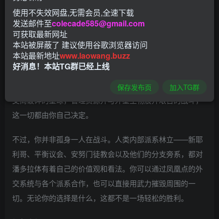
的策略游戏的最终版本，包含先前发布的全部 DLC、更新以
使用不失效网盘,无需会员,全速下载
及额外内容。
发送邮件至
colecade585@gmail.com
可获取最新网址
地球已经沦陷，一种变异外星威胁即将吞噬人类的最后残
本站被屏蔽了 建议使用谷歌浏览器访问
本站最新地址
www.laowang.buzz
余。只有凤凰计划——由地球上最聪明的智囊和最勇敢的战
好消息！本站TG群已经上线
士组成的秘密组织——才能击退外星威胁，扭转看似无法挽
回的局面。率领凤凰计划研究和开发新的科技与技巧，探索
保存发布页
加入TG群
支离破碎的星球，管理资源并与外星生物展开艰苦的战斗，
这一切都由你自己决定。
不过，你并非孤身一人在战斗。人类内部派系林立——新耶
利哥、平衡议会、安努门徒教会以及他们的分支旁系，都对
潘多拉体有着自己的价值观和看法。你可以通过凤凰点的外
交系统与各个派系合作，也可以直接用武力摧毁周围的一
切。无论你的选择是什么，这都不是一场轻松的胜利。