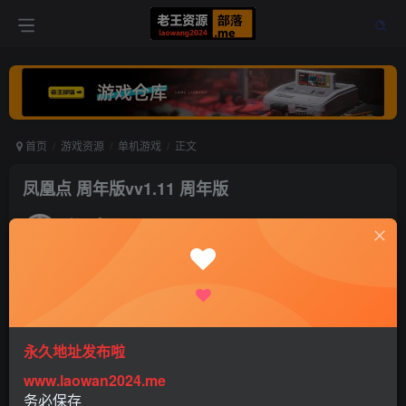
首页
游戏资源
单机游戏
正文
凤凰点 周年版vv1.11 周年版
老王
关注
打赏
5年前更新
0
592
0
永久地址发布啦
www.laowan2024.me
凤凰点周年版破解版是由 X-COM 创始人打造，且备受推崇
务必保存