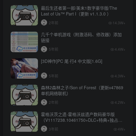
最后生还者第一部/美末1数字豪华版/The
Last of Us™ Part I（更新 v1.1.3.0 ）
2年前
14.3W+
几千个单机游戏（附激活码、修改器）添加
链接
5年前
4.4W+
[3D神作]PC 尾·行4 中文版[1.6G]
5年前
4.3W+
森林2森林之子/Son of Forest（更新v47869
单机网络联机）
2年前
4.2W+
霍格沃茨之遗-霍格沃兹遗产数码豪华版
（V1117238.10461750+DLC+特典+独占内
容）
3年前
4W+