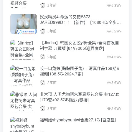
2年前
5.3W+
奴隶精灵4-命运的交错B873
JARED999D：！【新作】【1080HD/全步
兵】
5年前
5.2W+
【Jinricp】韩国女团脱yi舞全集+全网首发自
制字幕 典藏版 [84V+205G][百度盘]
2年前
4.3W+
咬一口兔娘(黏黏团子兔) – 写真作品159期&
视频[138.5G-2024.7更]
2年前
3.6W+
非常顶 人间尤物阿朱写真图包合集 共127套
[170套+92.5GB][磁力链接]
3年前
2.6W+
福利姬shybabybuntwt合集27.1G [百度盘]