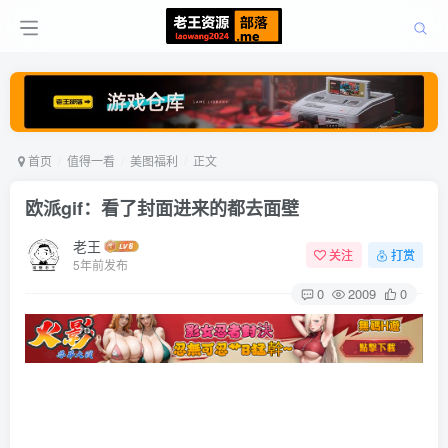
首页
值得一看
美图福利
正文
欧派gif：看了封面进来的都去面壁
老王
关注
打赏
5年前发布
0
2009
0