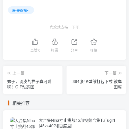
美图福利
喜欢就支持一下吧
点赞
0
打赏
分享
收藏
上一篇
下一篇
妹子，调皮的样子真可爱
394张4K壁纸打包下载 彼岸
啊！GIF动态图
图库
相关推荐
大合集Nina寸止挑战45部视频合集TuTugirl
[45v+40G][百度盘]