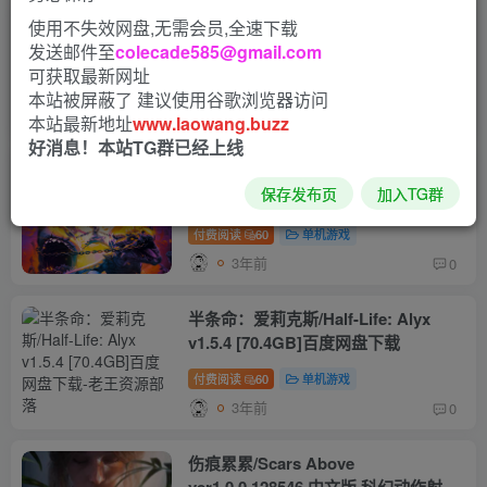
使用不失效网盘,无需会员,全速下载
原子之心/Atomic Heart（开发版
发送邮件至
colecade585@gmail.com
+DLC+中文语音包）
可获取最新网址
单机游戏
本站被屏蔽了 建议使用谷歌浏览器访问
3年前
0
本站最新地址
www.laowang.buzz
好消息！本站TG群已经上线
小缇娜的奇幻之地/Tiny Tina’s
保存发布页
加入TG群
Wonderlands(Build.10922058)48.9G
B百度网盘下载
付费阅读
60
单机游戏
3年前
0
半条命：爱莉克斯/Half-Life: Alyx
v1.5.4 [70.4GB]百度网盘下载
付费阅读
60
单机游戏
3年前
0
伤痕累累/Scars Above