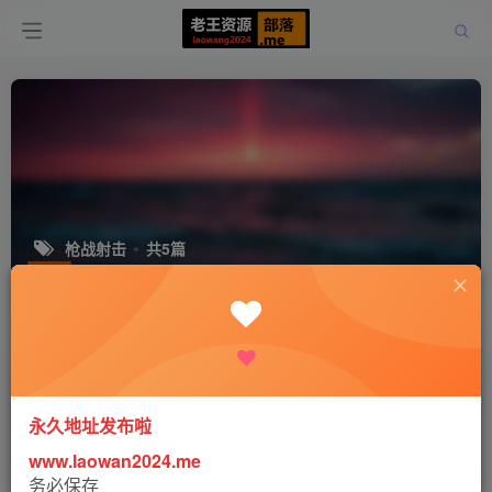
枪战射击
共5篇
排序
更新
浏览
点赞
评论
孤岛惊魂6 远哭6 極地戰嚎6 Far Cry 6
豪华终极版 V1.5.0 中文绿色免安装破
解版 解压即玩[百度网盘]
永久地址发布啦
单机游戏
www.laowan2024.me
33天前
13
务必保存