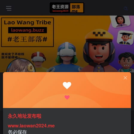
关注
xiuqiuyue
这家伙很懒，什么都没有写...
永久地址发布啦
文章
0
收藏
0
评论
0
版块
0
帖子
0
粉丝
0
www.laowan2024.me
务必保存