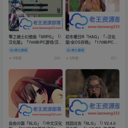
零之骑士幻想曲「SRPG」「/
初冬暖日R「HAG」「~汉化
汉化版」「700M/PC游戏/汉
版/全CG存档」「170M/PC游
化/CG」
戏/2D互动」
绅士游戏
绅士游戏
5年前
5年前
0
1
自由の国「SLG」「/中文汉化
找回过去「SLG」「/ V2.4.0