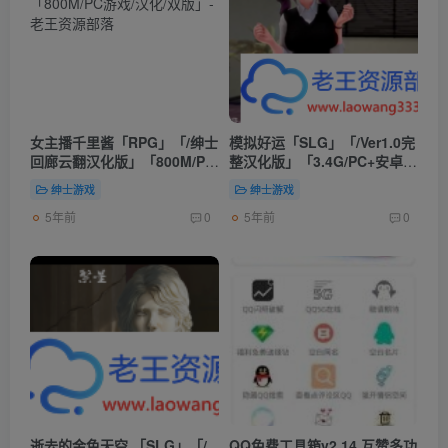
女主播千里酱「RPG」「/绅士
模拟好运「SLG」「/Ver1.0完
回廊云翻汉化版」「800M/PC
整汉化版」「3.4G/PC+安卓游
游戏/汉化/双版」
戏/欧美」
绅士游戏
绅士游戏
5年前
5年前
0
0
逝去的金色天空 「SLG」「/
QQ免费工具箱v2.14 互赞多功