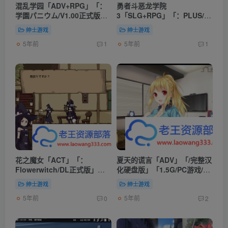
混乱学园「ADV+RPG」「：
勇者斗恶龙学院
学園パニウム/V1.00正式版」
3「SLG+RPG」「：PLUS/升
「610M/PC游戏/佳作」
级整合版」「3.45G/PC+安卓
绅士游戏
绅士游戏
游戏/大作」
5年前
5年前
1
1
花之魔女「ACT」「：
夏天的谎言「ADV」「/完整汉
Flowerwitch/DL正式版」
化硬盘版」「1.5G/PC游戏/动
「160M/PC游戏/未汉化」
态CG/大型」
绅士游戏
绅士游戏
5年前
5年前
0
2