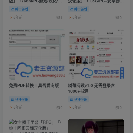
版」「766M/PC游戏/汉化/全
汉化版」「1.5G/PC+安卓游
CV」
戏/双版/高清CG」
绅士游戏
绅士游戏
5年前
5年前
1
0
免费PDF转换工具吾爱专版
树莓阅读v1.0 无需登录含
1000+书源
软件应用
软件应用
5年前
5年前
0
0