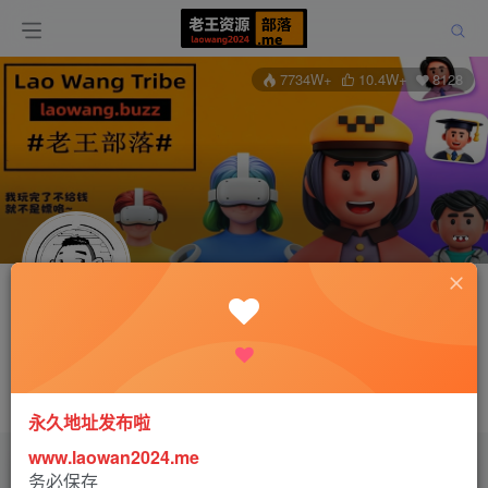
7734W+
10.4W+
8128
关注
打赏
老王
管理员
超级版主
这家伙很懒，什么都没有写...
永久地址发布啦
www.laowan2024.me
务必保存
文章
8970
收藏
0
评论
15
版块
5
帖子
2
粉丝
812