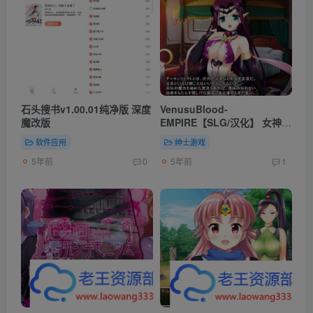
石头搜书v1.00.01纯净版 深度
VenusuBlood-
魔改版
EMPIRE【SLG/汉化】 女神坠
落C手SLG 硬盘汉化版+存档
软件应用
绅士游戏
【3.7G】
5年前
5年前
0
1