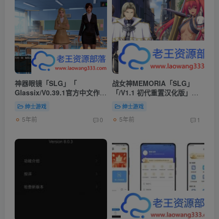
神器眼镜「SLG」「
战女神MEMORIA「SLG」
Glassix/V0.39.1官方中文作弊
「/V1.1 初代重置汉化版」
版」「4.2G/PC游戏/汉化」
「6.55G/PC游戏/冒险」
绅士游戏
绅士游戏
5年前
5年前
0
1