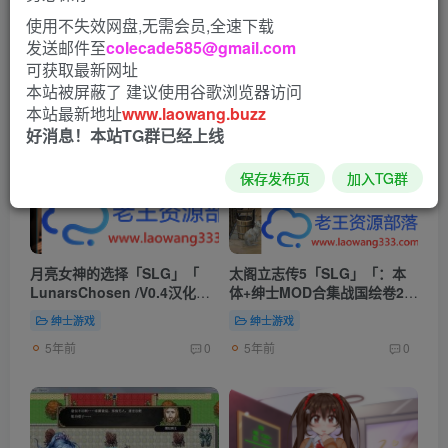
使用不失效网盘,无需会员,全速下载
发送邮件至
colecade585@gmail.com
发布
排序
8970
可获取最新网址
本站被屏蔽了 建议使用谷歌浏览器访问
本站最新地址
www.laowang.buzz
好消息！本站TG群已经上线
保存发布页
加入TG群
月亮女神的选择「SLG」「
太阁立志传5「SLG」「：本
LunarsChosen /V0.4汉化
体+绅士MOD合集战国绘卷2.0
版」「1.35G/PC游戏/欧美沙
最终版」「450M/PC游戏/汉
绅士游戏
绅士游戏
盒」
化」
5年前
5年前
0
0