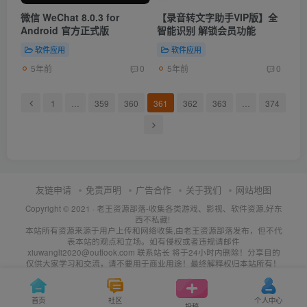
微信 WeChat 8.0.3 for
【录音转文字助手VIP版】全
Android 官方正式版
智能识别 解锁会员功能
软件应用
软件应用
5年前
5年前
0
0
1
…
359
360
361
362
363
…
374
友链申请
免责声明
广告合作
关于我们
网站地图
Copyright © 2021 ·
老王资源部落-收集各类游戏、影视、软件资源,好东
西不私藏!
本站所有资源来源于用户上传和网络收集,由老王资源部落发布，但不代
表本站的观点和立场。如有侵权或者违规请邮件
xiuwangli2020@outlook.com 联系站长 将于24小时内删除！分享目的
仅供大家学习和交流，请不要用于商业用途！最终解释权归本站所有！
首页
社区
个人中心
投稿