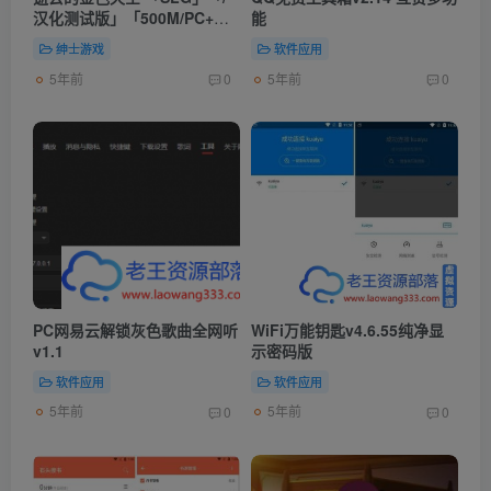
汉化测试版」「500M/PC+安
能
卓游戏/欧美」
绅士游戏
软件应用
5年前
5年前
0
0
PC网易云解锁灰色歌曲全网听
WiFi万能钥匙v4.6.55纯净显
v1.1
示密码版
软件应用
软件应用
5年前
5年前
0
0