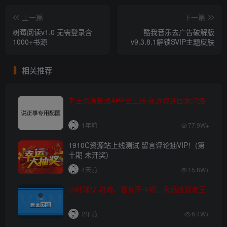
上一篇
下一篇
树莓阅读v1.0 无需登录含
酷我音乐去广告破解版
1000+书源
v9.3.8.1解锁SVIP主题皮肤
相关推荐
老王资源部落APP已上线-永远找到回家的路
1年前
77.9W+
1910C资源站上线测试 留言评论抽VIP！(第
十期 未开奖)
4天前
15.8W+
小地球仪-游戏、看片不卡顿，永远找到老王
2年前
6.4W+