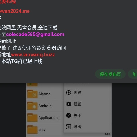
址发布啦
owan2024.me
存
效网盘,无需会员,全速下载
件至
colecade585@gmail.com
最新网址
屏蔽了 建议使用谷歌浏览器访问
新地址
www.laowang.buzz
！本站TG群已经上线
保存发布页
加