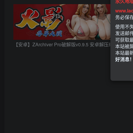
永久地
www.la
务必保
使用不失
发送邮
可获取
【安卓】ZArchiver Pro破解版v0.9.5 安卓解压缩神器
本站被
本站最
好消息