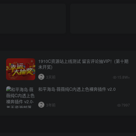
1910C资源站上线测试 留言评论抽VIP！(第十期
未开奖)
3天前
15.8W+
和平海岛·薇薇纯C内透上色裸奔插件 v2.0
3年前
7997