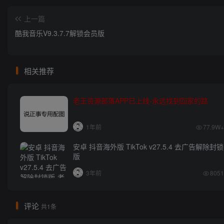
上一篇
酷我音乐V9.3.7.7解锁会员版
相关推荐
老王资源部落APP已上线-永远找到回家的路
1年前
77.9W+
安卓 抖音海外版 TikTok v27.5.4 去广告解除封锁
版
3年前
8051
评论
共1条