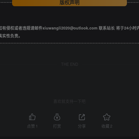
版权声明
违规请邮件xiuwangli2020@outlook.com 联系站长 将于24小
真实性负责。
THE END
喜欢就支持一下吧
点赞
1
打赏
分享
收藏
2