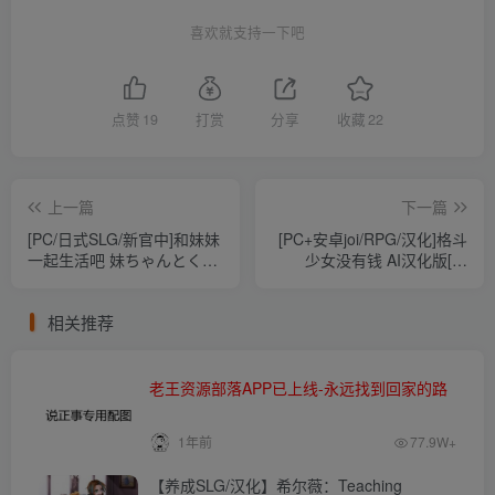
喜欢就支持一下吧
点赞
19
打赏
分享
收藏
22
上一篇
下一篇
[PC/日式SLG/新官中]和妹妹
[PC+安卓joi/RPG/汉化]格斗
一起生活吧 妹ちゃんとくら
少女没有钱 AI汉化版[度
そう v1.10 官中版[1.6G/百
盘/1.3G]
度]
相关推荐
老王资源部落APP已上线-永远找到回家的路
1年前
77.9W+
【养成SLG/汉化】希尔薇：Teaching