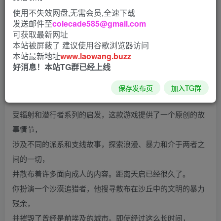
使用不失效网盘,无需会员,全速下载
给大家带来一款欧美SLG游戏 沙漠潜行者 沙漠追猎者
发送邮件至
colecade585@gmail.com
Desert Stalker v0.20 官方中文版
可获取最新网址
本站被屏蔽了 建议使用谷歌浏览器访问
本站最新地址
www.laowang.buzz
好消息！本站TG群已经上线
剧情介绍：
保存发布页
加入TG群
受辐射和潜行者系列的启发，这款游戏提供了一个原创的故
事情节，
涉及不同的派系和支线故事，探索浪漫、暴力和介于两者之
间的一切，
并散布着许多面向成人的内容。距离天启已经很久了。
你扮演一个沙漠追猎者，他搜寻散布在沙丘中的文明的暴力
残余，
并摧毁了曾经是前埃及的城市。即使经过这么长时间，