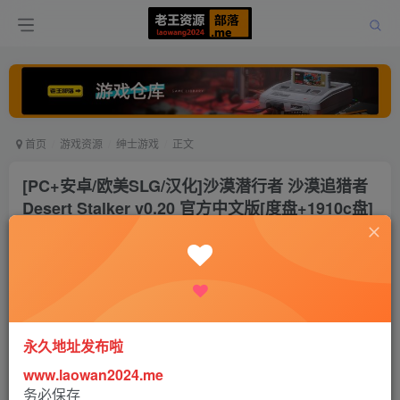
首页
游戏资源
绅士游戏
正文
[PC+安卓/欧美SLG/汉化]沙漠潜行者 沙漠追猎者
Desert Stalker v0.20 官方中文版[度盘+1910c盘]
[8.5G]
老王
关注
打赏
5个月前更新
0
9861
19
永久地址发布啦
www.laowan2024.me
务必保存