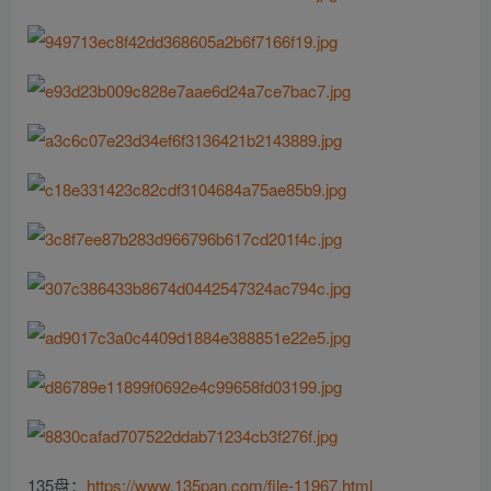
135盘：
https://www.135pan.com/file-11967.html