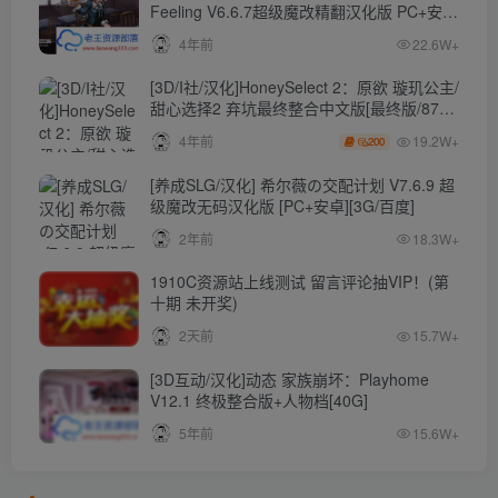
Feeling V6.6.7超级魔改精翻汉化版 PC+安卓
【4.3G】
4年前
22.6W+
[3D/I社/汉化]HoneySelect 2：原欲 璇玑公主/
甜心选择2 弃坑最终整合中文版[最终版/87G/
秒传]
19.2W+
4年前
200
[养成SLG/汉化] 希尔薇の交配计划 V7.6.9 超
级魔改无码汉化版 [PC+安卓][3G/百度]
2年前
18.3W+
1910C资源站上线测试 留言评论抽VIP！(第
十期 未开奖)
2天前
15.7W+
[3D互动/汉化]动态 家族崩坏：Playhome
V12.1 终极整合版+人物档[40G]
5年前
15.6W+