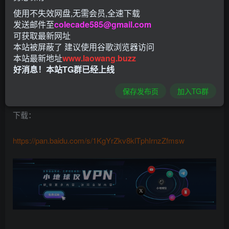
使用不失效网盘,无需会员,全速下载
实时更新，极简设计，小巧稳定，第一时间看最新的美剧资
发送邮件至
colecade585@gmail.com
源，缓存本地，畅享极致观影，随时随地随心看，已去广
可获取最新网址
告。
本站被屏蔽了 建议使用谷歌浏览器访问
本站最新地址
www.laowang.buzz
软件截图
好消息！本站TG群已经上线
保存发布页
加入TG群
下载：
https://pan.baidu.com/s/1KgYrZkv8klTphIrnzZfmsw