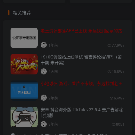
相关推荐
老王资源部落APP已上线-永远找到回家的路
1年前
77.9W+
1910C资源站上线测试 留言评论抽VIP！(第
十期 未开奖)
4天前
15.8W+
小地球仪-游戏、看片不卡顿，永远找到老王
2年前
6.4W+
安卓 抖音海外版 TikTok v27.5.4 去广告解除
封锁版
3年前
8051