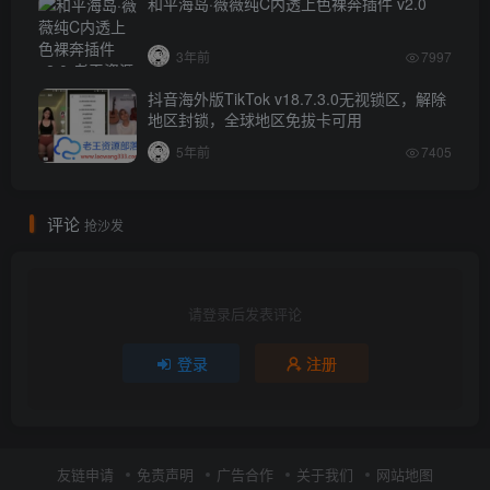
和平海岛·薇薇纯C内透上色裸奔插件 v2.0
3年前
7997
抖音海外版TikTok v18.7.3.0无视锁区，解除
地区封锁，全球地区免拔卡可用
5年前
7405
评论
抢沙发
请登录后发表评论
登录
注册
友链申请
免责声明
广告合作
关于我们
网站地图