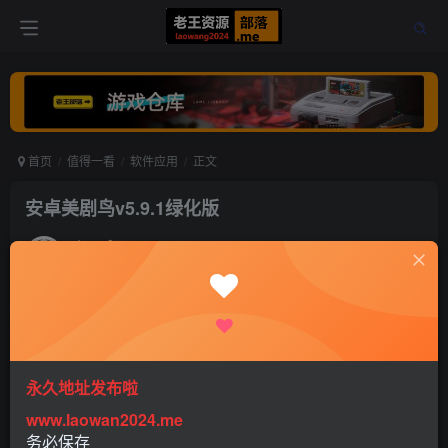
首页
值得一看
软件应用
正文
安卓美剧鸟v5.9.1绿化版
老王
关注
打赏
5年前发布
0
421
0
永久地址发布啦
软件介绍
www.laowan2024.me
务必保存
这是一款手机影视软件。精挑细选美剧大片，最新最热美剧