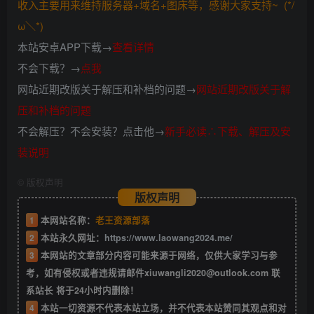
收入主要用来维持服务器+域名+图床等，感谢大家支持~ (*/
ω＼*)
本站安卓APP下载→
查看详情
不会下载？→
点我
网站近期改版关于解压和补档的问题→
网站近期改版关于解
压和补档的问题
不会解压？不会安装？点击他→
新手必读∴下载、解压及安
装说明
©
版权声明
版权声明
1
本网站名称：
老王资源部落
2
本站永久网址：
https://www.laowang2024.me/
3
本网站的文章部分内容可能来源于网络，仅供大家学习与参
考，如有侵权或者违规请邮件xiuwangli2020@outlook.com 联
系站长 将于24小时内删除！
4
本站一切资源不代表本站立场，并不代表本站赞同其观点和对