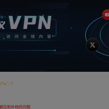
/ω＼*)
解压和补档的问题