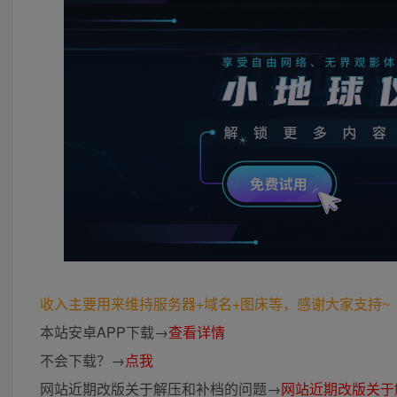
收入主要用来维持服务器+域名+图床等，感谢大家支持~ (*
本站安卓APP下载→
查看详情
不会下载？→
点我
网站近期改版关于解压和补档的问题→
网站近期改版关于