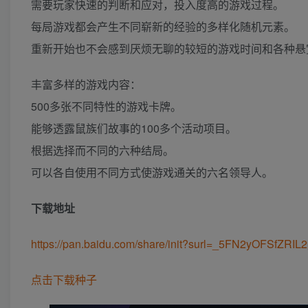
需要玩家快速的判断和应对，投入度高的游戏过程。
每局游戏都会产生不同崭新的经验的多样化随机元素。
重新开始也不会感到厌烦无聊的较短的游戏时间和各种悬
丰富多样的游戏内容：
500多张不同特性的游戏卡牌。
能够透露鼠族们故事的100多个活动项目。
根据选择而不同的六种结局。
可以各自使用不同方式使游戏通关的六名领导人。
下载地址
https://pan.baidu.com/share/init?surl=_5FN2yOFSfZRI
点击下载种子