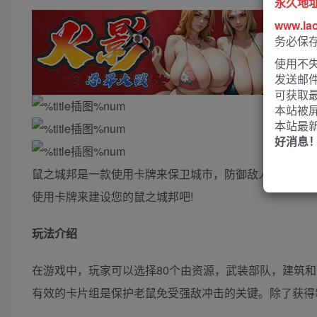
永久地
www.la
务必保
使用不失
发送邮
可获取
本站被
本站最
好消息
鼠之城邦是一款使用卡牌来保卫城市，防御敌人攻击的游
使用卡牌来建设您的鼠之城邦吧!
玩法介绍
在游戏中，玩家可以选择80个由资源，武装部队，建筑
有效的卡片组是保护老鼠免受强敌冲击的关键。除了获得