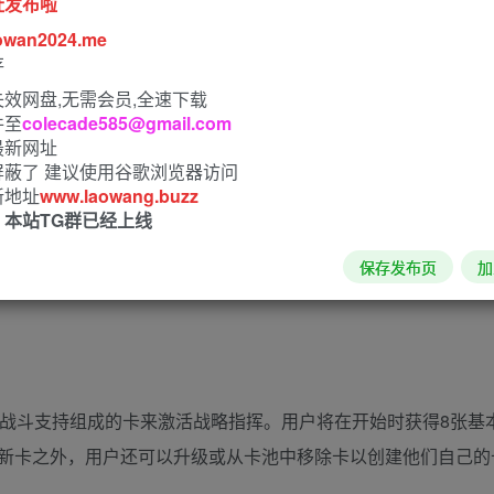
址发布啦
owan2024.me
存
效网盘,无需会员,全速下载
件至
colecade585@gmail.com
最新网址
屏蔽了 建议使用谷歌浏览器访问
新地址
www.laowang.buzz
！本站TG群已经上线
保存发布页
加
戏。特别的是，游戏具有即时战略的特性，所以为了防御即将到
和战斗支持组成的卡来激活战略指挥。用户将在开始时获得8张基
新卡之外，用户还可以升级或从卡池中移除卡以创建他们自己的