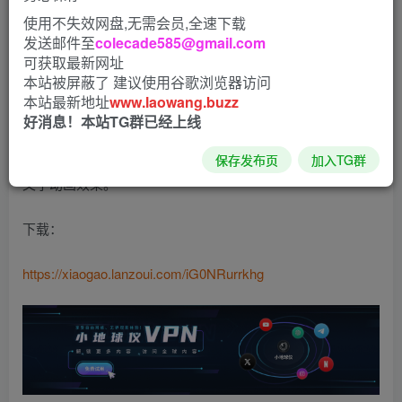
使用不失效网盘,无需会员,全速下载
玩画是一款海报设计、短视频制作应用。
发送邮件至
colecade585@gmail.com
可获取最新网址
海量的海报模板，适合各类应用场景。
本站被屏蔽了 建议使用谷歌浏览器访问
本站最新地址
www.laowang.buzz
简单快速的制作流程，一分钟即可完成一张海报。
好消息！本站TG群已经上线
玩画也是专业玩转视频动画的一款应用，用户可以制作各种
保存发布页
加入TG群
文字动画效果。
下载：
https://xiaogao.lanzoui.com/iG0NRurrkhg