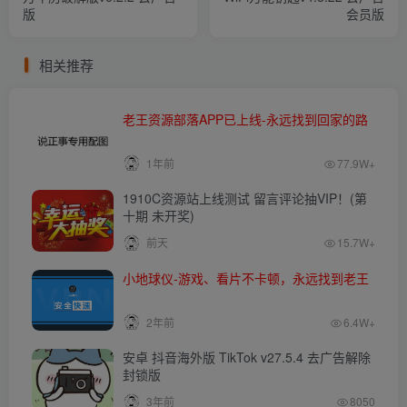
版
会员版
相关推荐
老王资源部落APP已上线-永远找到回家的路
1年前
77.9W+
1910C资源站上线测试 留言评论抽VIP！(第
十期 未开奖)
前天
15.7W+
小地球仪-游戏、看片不卡顿，永远找到老王
2年前
6.4W+
安卓 抖音海外版 TikTok v27.5.4 去广告解除
封锁版
3年前
8050