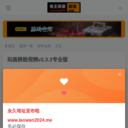
首页
值得一看
软件应用
正文
玩画换脸视频v2.3.3专业版
老王
关注
打赏
5年前发布
0
1020
1
永久地址发布啦
www.laowan2024.me
软件介绍：
务必保存