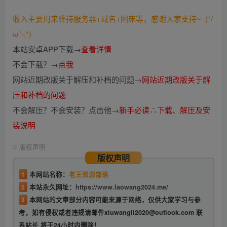
收入主要用来维持服务器+域名+图床等，感谢大家支持~ (*/
ω＼*)
本站安卓APP下载→
查看详情
不会下载？→
点我
网站近期改版关于解压和补档的问题→
网站近期改版关于解
压和补档的问题
不会解压？不会安装？点击他→
新手必读∴下载、解压及安
装说明
©
版权声明
版权声明
1
本网站名称：
老王资源部落
2
本站永久网址：
https://www.laowang2024.me/
3
本网站的文章部分内容可能来源于网络，仅供大家学习与参
考，如有侵权或者违规请邮件xiuwangli2020@outlook.com 联
系站长 将于24小时内删除！