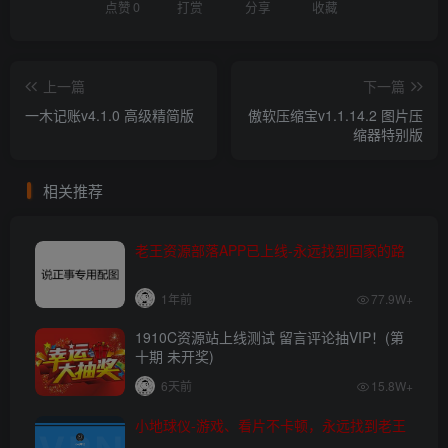
点赞
0
打赏
分享
收藏
上一篇
下一篇
一木记账v4.1.0 高级精简版
傲软压缩宝v1.1.14.2 图片压
缩器特别版
相关推荐
老王资源部落APP已上线-永远找到回家的路
1年前
77.9W+
1910C资源站上线测试 留言评论抽VIP！(第
十期 未开奖)
6天前
15.8W+
小地球仪-游戏、看片不卡顿，永远找到老王