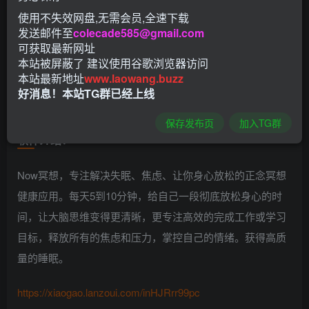
使用不失效网盘,无需会员,全速下载
发送邮件至
colecade585@gmail.com
可获取最新网址
本站被屏蔽了 建议使用谷歌浏览器访问
本站最新地址
www.laowang.buzz
好消息！本站TG群已经上线
保存发布页
加入TG群
软件介绍：
Now冥想，专注解决失眠、焦虑、让你身心放松的正念冥想
健康应用。每天5到10分钟，给自己一段彻底放松身心的时
间，让大脑思维变得更清晰，更专注高效的完成工作或学习
目标，释放所有的焦虑和压力，掌控自己的情绪。获得高质
量的睡眠。
https://xiaogao.lanzoui.com/inHJRrr99pc