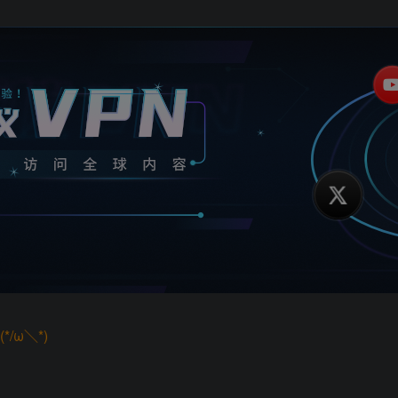
/ω＼*)