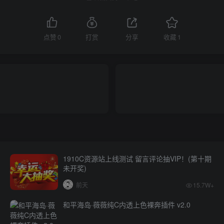
点赞
0
打赏
分享
收藏
1
1910C资源站上线测试 留言评论抽VIP！(第十期
未开奖)
前天
15.7W+
和平海岛·薇薇纯C内透上色裸奔插件 v2.0