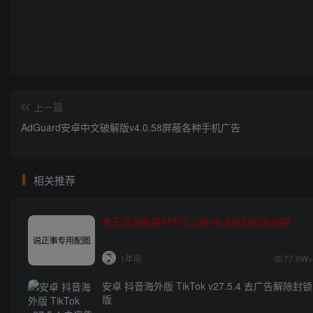
上一篇
AdGuard安卓中文破解版v4.0.58屏蔽各种手机广告
相关推荐
老王资源部落APP已上线-永远找到回家的路
1年前
77.9W+
安卓 抖音海外版 TikTok v27.5.4 去广告解除封锁
版