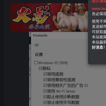
永久地
www.la
务必保
使用不失
发送邮
可获取
本站被
本站最
好消息