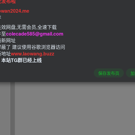
址发布啦
owan2024.me
存
效网盘,无需会员,全速下载
件至
colecade585@gmail.com
最新网址
屏蔽了 建议使用谷歌浏览器访问
新地址
www.laowang.buzz
！本站TG群已经上线
保存发布页
加