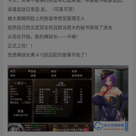
适逢监狱日常造·反。（可喜可贺）
被大粪糊到脸上的狗皇帝惊觉管理无人
就把自己的文武双全而且欧派很大的秘书安排了进去
从现在开始，新的典狱长——卡琳！
正式上任！！
性感典狱长勇斗刁民囚犯的故事开始了！