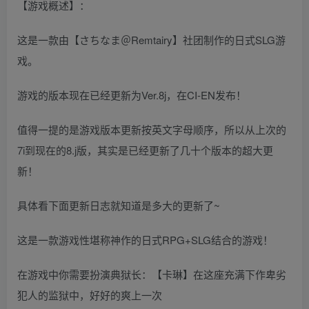
【游戏概述】：
这是一款由【さちなま＠Remtairy】社团制作的日式SLG游
戏。
游戏的版本现在已经更新为Ver.8j，在CI-EN发布！
值得一提的是游戏版本更新按英文字母顺序，所以从上次的
7i到现在的8.j版，其实是已经更新了几十个版本的超大更
新！
具体看下面更新日志就知道是多大的更新了~
这是一款游戏性堪称神作的日式RPG+SLG结合的游戏！
在游戏中你需要扮演典狱长：【卡琳】在这座充满下作卑劣
犯人的监狱中，好好的爽上一次