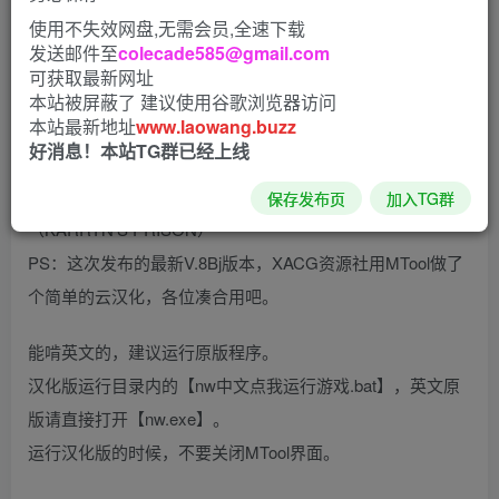
使用不失效网盘,无需会员,全速下载
发送邮件至
colecade585@gmail.com
可获取最新网址
本站被屏蔽了 建议使用谷歌浏览器访问
本站最新地址
www.laowang.buzz
好消息！本站TG群已经上线
卡琳·监狱长 V.8j 云翻汉化版
保存发布页
加入TG群
（KARRYN’S PRISON）
PS：这次发布的最新V.8Bj版本，XACG资源社用MTool做了
个简单的云汉化，各位凑合用吧。
能啃英文的，建议运行原版程序。
汉化版运行目录内的【nw中文点我运行游戏.bat】，英文原
版请直接打开【nw.exe】。
运行汉化版的时候，不要关闭MTool界面。