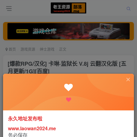
首页
游戏资源
绅士游戏
正文
[爆款RPG/汉化] 卡琳·监狱长 V.8j 云翻汉化版 [五
月更新/1G][百度]
老王
关注
打赏
5年前发布
1
8412
8
永久地址发布啦
www.laowan2024.me
务必保存