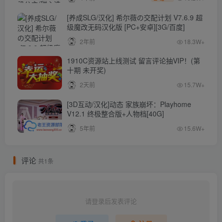
[养成SLG/汉化] 希尔薇の交配计划 V7.6.9 超
级魔改无码汉化版 [PC+安卓][3G/百度]
2年前
18.3W+
1910C资源站上线测试 留言评论抽VIP！(第
十期 未开奖)
2天前
15.7W+
[3D互动/汉化]动态 家族崩坏：Playhome
V12.1 终极整合版+人物档[40G]
5年前
15.6W+
评论
共1条
请登录后发表评论