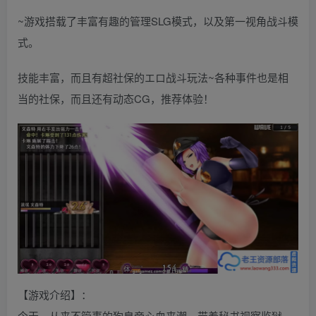
~游戏搭载了丰富有趣的管理SLG模式，以及第一视角战斗模
式。
技能丰富，而且有超社保的エロ战斗玩法~各种事件也是相
当的社保，而且还有动态CG，推荐体验！
【游戏介绍】：
今天，从来不管事的狗皇帝心血来潮，带着秘书视察监狱。