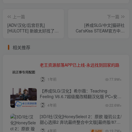
上一篇
下一篇
[ADV/汉化/后宫巨乳]
[养成SLG/中文]猫研社
[HULOTTE] 新娘太好找了我
Cat'sKiss STEAM官方中文
很方！[百度/OD][存档+特典
步兵版[1.5G/百度]
3.8G]
相关推荐
老王资源部落APP已上线-永远找到回家的路
1年前
77.9W+
【养成SLG/汉化】希尔薇：Teaching
Feeling V6.6.7超级魔改精翻汉化版 PC+安卓
【4.3G】
4年前
22.6W+
[3D/I社/汉化]HoneySelect 2：原欲 璇玑公主/
甜心选择2 弃坑最终整合中文版[最终版/87G/
秒传]
19.2W+
4年前
200