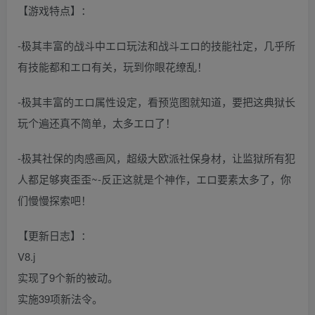
【游戏特点】：
-极其丰富的战斗中エロ玩法和战斗エロ的技能社定，几乎所
有技能都和エロ有关，玩到你眼花缭乱！
-极其丰富的エロ属性设定，看预览图就知道，要把这典狱长
玩个遍还真不简单，太多エロ了！
-极其社保的肉感画风，超级大欧派社保身材，让监狱所有犯
人都足够爽歪歪~-反正这就是个神作，エロ要素太多了，你
们慢慢探索吧！
【更新日志】：
V8.j
实现了9个新的被动。
实施39项新法令。