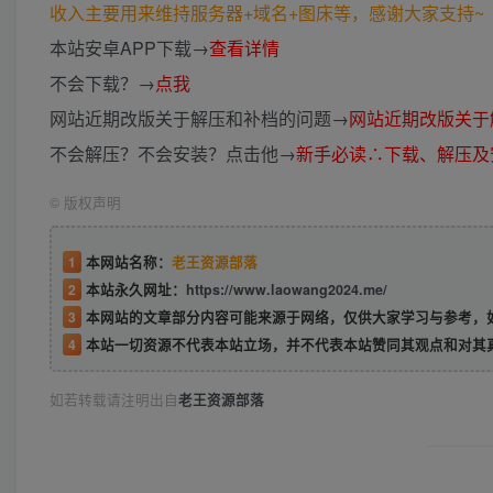
收入主要用来维持服务器+域名+图床等，感谢大家支持~ (*
本站安卓APP下载→
查看详情
不会下载？→
点我
网站近期改版关于解压和补档的问题→
网站近期改版关于
不会解压？不会安装？点击他→
新手必读∴下载、解压及
©
版权声明
1
本网站名称：
老王资源部落
2
本站永久网址：
https://www.laowang2024.me/
3
本网站的文章部分内容可能来源于网络，仅供大家学习与参考，如有侵权或者
4
本站一切资源不代表本站立场，并不代表本站赞同其观点和对其
如若转载请注明出自
老王资源部落