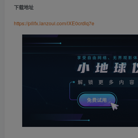
下载地址
https://pilifx.lanzoui.com/iXE0crdlq7e