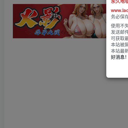
永久地
www.la
务必保
使用不失
发送邮
可获取
本站被
本站最
好消息