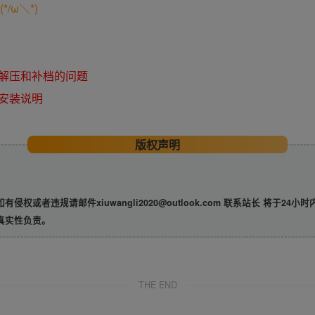
/ω＼*)
解压和补档的问题
安装说明
版权声明
违规请邮件xiuwangli2020@outlook.com 联系站长 将于24小
真实性负责。
THE END