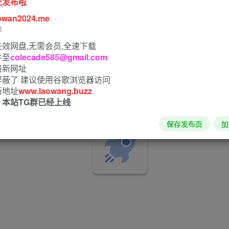
址发布啦
owan2024.me
存
效网盘,无需会员,全速下载
件至
colecade585@gmail.com
最新网址
屏蔽了 建议使用谷歌浏览器访问
新地址
www.laowang.buzz
！本站TG群已经上线
保存发布页
加