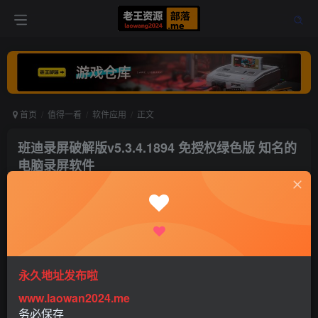
首页
值得一看
软件应用
正文
班迪录屏破解版v5.3.4.1894 免授权绿色版 知名的
电脑录屏软件
老王
关注
打赏
5年前更新
0
775
0
永久地址发布啦
www.laowan2024.me
务必保存