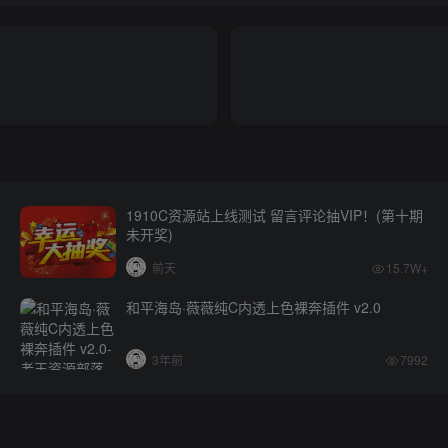
1910C资源站上线测试 留言评论抽VIP！(第十期
未开奖)
前天
15.7W+
和平海岛·薇薇纯C内透上色裸奔插件 v2.0
3年前
7992