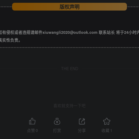
版权声明
违规请邮件xiuwangli2020@outlook.com 联系站长 将于24小
真实性负责。
THE END
喜欢就支持一下吧
点赞
0
打赏
分享
收藏
1