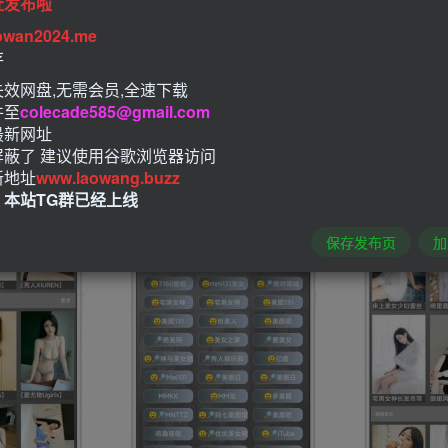
址发布啦
owan2024.me
存
效网盘,无需会员,全速下载
件至
colecade585@gmail.com
最新网址
屏蔽了 建议使用谷歌浏览器访问
新地址
www.laowang.buzz
！本站TG群已经上线
保存发布页
加