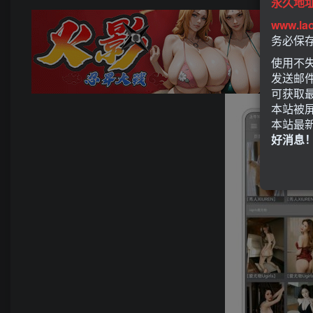
永久地
www.la
务必保
使用不失
发送邮
可获取
本站被
本站最
好消息